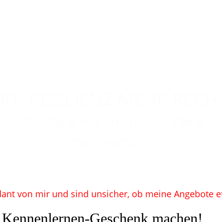
IRIS OLZOG
chanwältin für Familienre
Personal Coach
IT
RE
SILIENZ MEHR RECH
Beratung vor Ort oder Online
-
- immer persönlich
ant von mir und sind unsicher, ob meine Angebote e
n Kennenlernen-Geschenk machen!