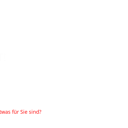
cht
T!
twas für Sie sind?